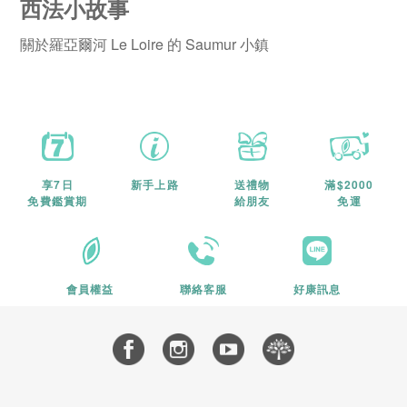
西法小故事
關於羅亞爾河 Le Loire 的 Saumur 小鎮
享7日
新手上路
送禮物
滿$2000
免費鑑賞期
給朋友
免運
會員權益
聯絡客服
好康訊息