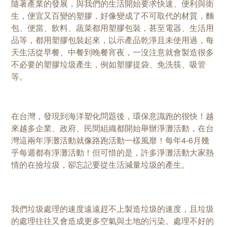
隨著產業的發展，與我們的生活開始要求快速、便利與衛
生，便宜又百變的塑膠，好像變成了不可取代的材質，麵
包、便當、飲料、蔬菜都用塑膠包裝，甚至電器、生活用
品等，都用塑膠包裝起來，以示產品乾淨且未使用過，每
天生活從早餐、中餐到晚餐宵夜，一沒注意就會製造很多
不必要的塑膠垃圾產生，例如塑膠提袋、免洗筷、吸管
等。
在台灣，發現到海洋塑化問題後，環保意識跑的很快！越
來越多企業、政府、民間組織都開始舉辦淨灘活動，在台
灣這兩年淨灘活動就像路跑活動一樣風靡！每年4-6月幾
乎每週都有淨灘活動！但可惜的是，許多淨灘活動大家熱
情的在撿垃圾，卻忘記要從生活減量垃圾的產生。
我們垃圾處理的速度遠遠趕不上製造垃圾的速度，且垃圾
的處理往往又會造成更多空氣與土地的污染。處理不好的