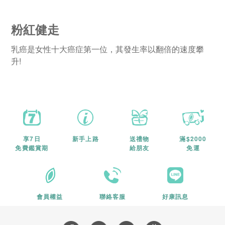
粉紅健走
乳癌是女性十大癌症第一位，其發生率以翻倍的速度攀
升!
享7日
新手上路
送禮物
滿$2000
免費鑑賞期
給朋友
免運
會員權益
聯絡客服
好康訊息