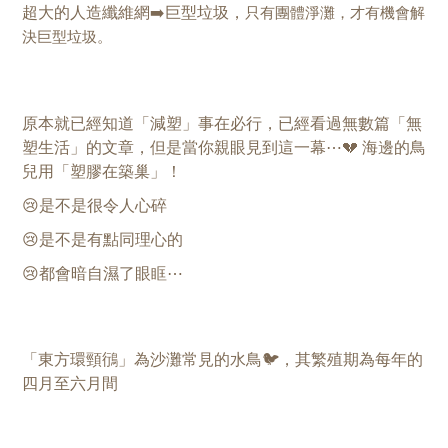
超大的人造纖維網➡️巨型垃圾，
只有團體淨灘，才有機會解
決巨型垃圾。
原本就已經知道
「
減塑
」
事在必行，已經看過無數篇
「
無
塑生活
」
的文章，但是當你親眼見到這一幕⋯💔 海邊的鳥
兒用「塑膠在築巢」！
😢是不是很令人心碎
😢是不是有點同理心的
😢都會暗自濕了眼眶⋯
「東方環頸鴴」為沙灘常見的水鳥🐦，其繁殖期為每年的
四月至六月間