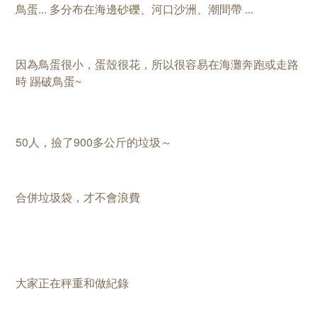
鳥蛋... 多分布在海邊砂礫、河口沙洲、潮間帶 ...
因為鳥蛋很小，蛋殼很花，所以很容易在海灘奔跑或走路
時 踢破鳥蛋~
50人，撿了900多公斤的垃圾～
合併垃圾袋，才不會浪費
大家正在秤重和做紀錄