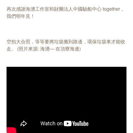
再次感謝海湧工作室和財團法人中國驗船中心 together，
我們明年見！
空拍大合照，等等要將垃圾搬到路邊，環保垃圾車才能收
走。 (照片來源: 海湧— 在頂寮海邊)