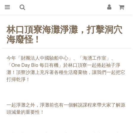
林口頂寮海灘淨灘，打擊洞穴
海廢怪 !
今年
「
財團法人中國驗船中心
」
、
「
海湧工作室
」、
「One Day Bio 每日有機」
於林口頂寮一起捲起袖子淨
灘！
頂寮沙灘
上充斥著各種生活廢棄物，讓我們一起把它
打掃乾淨！
一起淨灘之外，淨灘前也有一個解說課程來帶大家了解源
頭減量的重要性！