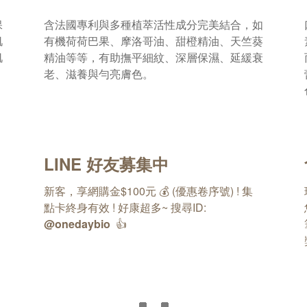
保
含法國專利與多種植萃活性成分完美結合，如
肌
有機荷荷巴果、摩洛哥油、甜橙精油、天竺葵
肌
精油等等，有助撫平細紋、深層保濕、延緩衰
老、滋養與勻亮膚色。
LINE 好友募集中
新客，享網購金$100元 💰 (優惠卷序號) !
集
點卡終身有效 !
好康超多~ 搜尋ID:
@onedaybio
👍