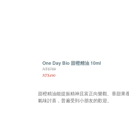
One Day Bio 甜橙精油 10ml
NT$780
NT$490
甜橙精油能提振精神且富正向樂觀、香甜果
氣味討喜，普遍受到小朋友的歡迎。