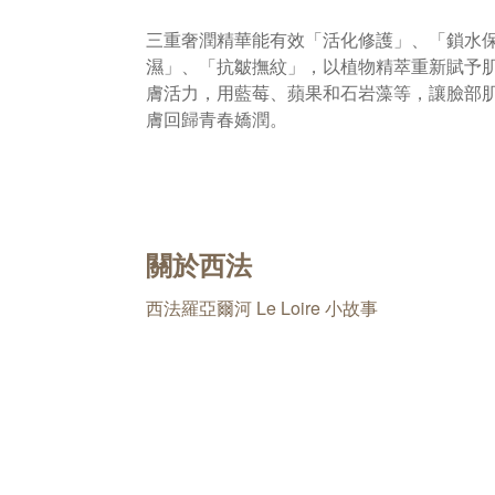
三重奢潤精華能有效「活化修護」、「鎖水
濕」、「抗皺撫紋」，以植物精萃重新賦予
膚活力，用藍莓、蘋果和石岩藻等，讓臉部
膚回歸青春嬌潤。
關於西法
西法羅亞爾河 Le Loire 小故事