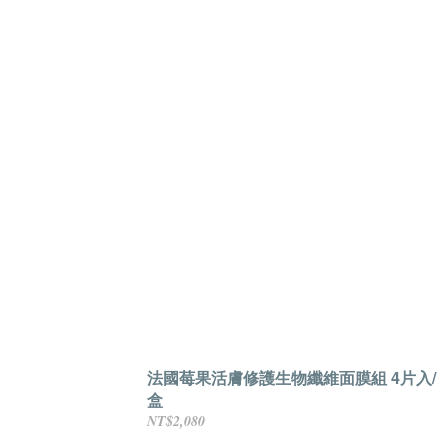
法國莓果活膚修護生物纖維面膜組 4片入/
盒
NT$2,080