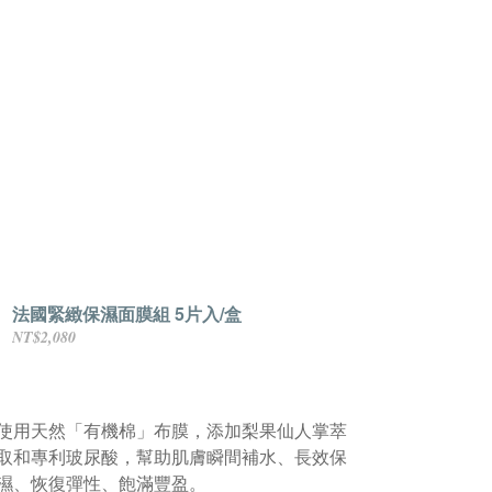
法國緊緻保濕面膜組 5片入/盒
NT$2,080
使用天然「有機棉」布膜，添加梨果仙人掌萃
取和專利玻尿酸，幫助肌膚瞬間補水、長效保
濕、恢復彈性、飽滿豐盈。