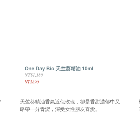
One Day Bio 天竺葵精油 10ml
NT$1,180
NT$890
香
天竺葵精油香氣
近似玫瑰
，卻是香甜濃郁中又
略帶一分青澀，深受女性朋友喜愛。