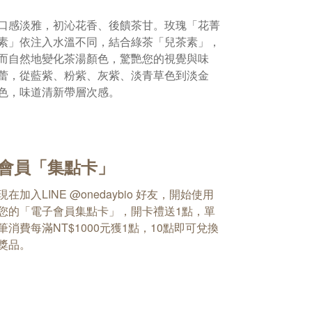
口感淡雅，初沁花香、後饋茶甘。玫瑰「花菁
素」依注入水溫不同，結合綠茶「兒茶素」，
而自然地變化茶湯顏色，驚艷您的視覺與味
蕾，從藍紫、粉紫、灰紫、淡青草色到淡金
色，味道清新帶層次感。
會員「集點卡」
現在加入LINE @onedaybio 好友，開始使用
您的「電子會員集點卡」，開卡禮送1點，單
筆消費每滿NT$1000元獲1點，10點即可兌換
獎品。