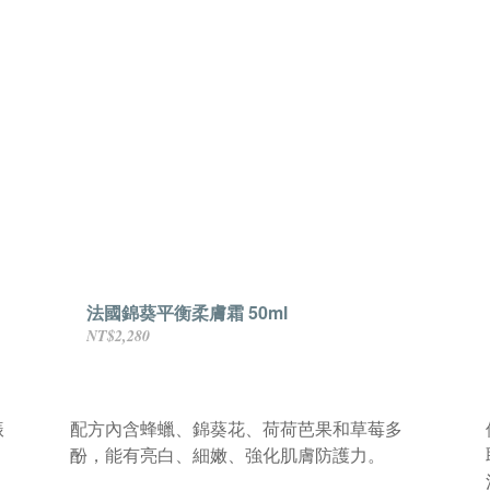
法國錦葵平衡柔膚霜 50ml
NT$2,280
振
配方內含蜂蠟、錦葵花、荷荷芭果和草莓多
酚，能有亮白、細嫩、強化肌膚防護力。