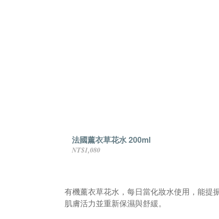
法國薰衣草花水 200ml
NT$1,080
有機薰衣草花水，每日當化妝水使用，能提
肌膚活力並重新保濕與舒緩。