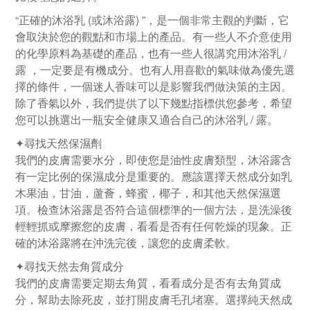
“正確的沐浴乳 (或沐浴露) ”，是一個非常主觀的判斷，它
會取決於您的觀點和市場上的產品。有一些人不介意使用
的化學原料為基礎的產品，也有一些人很講究用沐浴乳 /
露 ，一定要是有機成分。也有人用喜歡的氣味做為優先選
擇的條件，一個迷人香味可以是影響我們做決策的主因。
除了香氣以外，我們提供了以下幾點指標供您參考，希望
您可以挑選出一瓶安全健康又適合自己的沐浴乳 / 露。
✦尋找天然保濕劑
我們的皮膚需要水分，即使您是油性皮膚類型，沐浴露含
有一定比例的保濕成分是重要的。應該選擇天然成分如乳
木果油，甘油，蘆薈，蜂蜜，椰子，和其他天然保濕選
項。檢查沐浴露是否符合這個標準的一個方法，是洗澡後
輕輕抓或摩擦您的皮膚，看看是否有任何乾燥的現象。正
確的沐浴露將在沖洗完後，讓您的皮膚柔軟。
✦尋找天然去角質成分
我們的皮膚需要定期去角質，看看成分是否有去角質成
分，幫助去除死皮，並打開皮膚毛孔堵塞。選擇純天然成