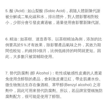
5. 酸 (Acid) : 如山梨酸 (Sobic Acid)，易隨人體新陳代謝
被分解成二氧化碳和水，排出體外，對人體影響相對較
小，少部分會引發皮膚過敏，過量使用會影響新陳代謝。
6. 精油 : 如茶樹、迷迭香等。以茶樹精油為例，添加的比
例要高於5％才有效果，除影響產品氣味之外，其效力期
間也較短，約維持3個月，比例低維持的時間就更短。因
此，大多數只被當輔助使用。
7. 替代防腐劑 (醇 Alcohol )：乾性或敏感性皮膚的人應避
免使用含醇類的產品，會刺激皮膚泛紅，帶走肌膚水份。
微生物無法生存在像酒精、苯甲醇(Benzyl alcohol) 之溶
劑中，因此可用來替代防腐劑。所以，若品牌宣聲稱無防
腐劑配方，很可能是使用了醇類。