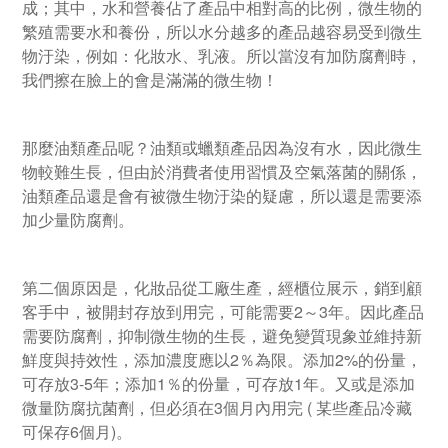
成；其中，水和營養佔了產品中相對高的比例，微生物的
繁殖需要水和養份，所以水分越多的產品越容易受到微生
物汙染，例如：化妝水、乳液。所以當沒有加防腐劑時，
我們擦在臉上的會是滿滿的微生物！
那麼油類產品呢？油類或蠟類產品因為沒有水，因此微生
物較難生長，但由於消費者使用習慣及空氣落菌的關係，
油類產品還是會有被微生物汙染的疑慮，所以還是需要添
加少量防腐劑。
第二個原因是，化妝品從工廠生產，經櫃位展示，銷到顧
客手中，被開封存放到用完，可能需要2～3年。因此產品
需要防腐劑，抑制微生物的生長，避免變質現象並維持新
鮮度與持效性，添加濃度應以2％為限。添加2%的份量，
可存放3-5年；添加1％的份量，可存放1年。又或是添加
微量防腐抗菌劑，但必須在3個月內用完 ( 某些產品冷藏
可保存6個月)。