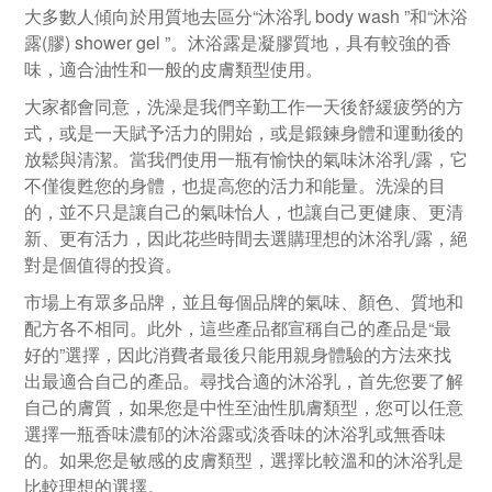
大多數人傾向於用質地去區分“沐浴乳 body wash ”和“沐浴
露(膠) shower gel ”。沐浴露是凝膠質地，具有較強的香
味，適合油性和一般的皮膚類型使用。
大家都會同意，洗澡是我們辛勤工作一天後舒緩疲勞的方
式，或是一天賦予活力的開始，或是鍛鍊身體和運動後的
放鬆與清潔。當我們使用一瓶有愉快的氣味沐浴乳/露，它
不僅復甦您的身體，也提高您的活力和能量。洗澡的目
的，並不只是讓自己的氣味怡人，也讓自己更健康、更清
新、更有活力，因此花些時間去選購理想的沐浴乳/露，絕
對是個值得的投資。
市場上有眾多品牌，並且每個品牌的氣味、顏色、質地和
配方各不相同。此外，這些產品都宣稱自己的產品是“最
好的”選擇，因此消費者最後只能用親身體驗的方法來找
出最適合自己的產品。尋找合適的沐浴乳，首先您要了解
自己的膚質，如果您是中性至油性肌膚類型，您可以任意
選擇一瓶香味濃郁的沐浴露或淡香味的沐浴乳或無香味
的。如果您是敏感的皮膚類型，選擇比較溫和的沐浴乳是
比較理想的選擇。