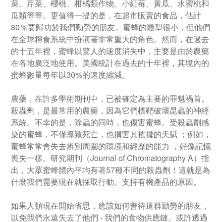
菜、芹菜、櫻桃、柑橘類作物、小紅莓、黃瓜、水蜜桃和
瓜類等等。更值得一提的是，在超市販賣的食品，估計
80％要歸功於我們勤勞的朋友。蜜蜂的體型很小，但他們
在全球糧食系統中扮演著非常重大的角色。然而，在過去
的十五年裡，蜜蜂以驚人的速度消失中，主要是由於農藥
在各地廣泛地使用。美國統計在過去的十年裡，其境內的
蜜蜂數量每年以30%的速度縮減。
農藥，在許多學術期刊中，已被確定為主要的罪魁禍首。
殺蟲劑，是最常用的農藥，因為它們標靶破壞昆蟲的神經
系統。不幸的是，除蟲的同時，也傷害蜜蜂。受殺蟲劑感
染的蜜蜂，不僅導致死亡，也損害其搖擺的天賦 ；例如，
蜜蜂常常會失去辨別周圍的環境和經歷的能力 ，好像記憶
喪失一樣。研究期刊（Journal of Chromatography A）指
出，大眾蜜蜂體內平均有著57種不同的殺蟲劑！這就是為
什麼我們需要現在就採取行動、支持有機產品的原因。
如果人類現在開始省思，應該如何善待這群勤勞的朋友，
以免我們永遠失去了他們 - 我們的食物供應鏈。或許透過