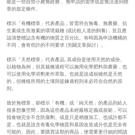
能是一些自營小農無經費 、無申請的需求或是無法達到標
章的規定條件。
標示「有機標章」代表產品，皆需符合無毒、無農藥、抗
生素或生長激素的環境栽種 (或比較人道的飼養)，並且應
該清楚標誌含有機的物質之百分比。有時因為申請機構的
不同，會有些許的不同要求 (另闢文章探討）。
標示「天然標章」代表產品, 其成份是使用天然的成份。
以植物為例，但其栽種過程可以施用化學肥料與農藥，也
可以使用化學溶劑來作萃取。也就是說成份雖然是天然
的，但種植所用的土壤與提鍊過程則未必符合自然的原
則。
致於無標章，卻標示「有機」或「純天然」的產品則給人
很多想像空間，因為這些產品未經嚴格定義或規範，可以
指食物完全不含防腐劑、或是只是稍微加工、也或許都不
是，也就是說含有毒化學物質和基因改造成分也是完全有
可能的。因此，要購買這類的商品，便需要更仔細的閱讀