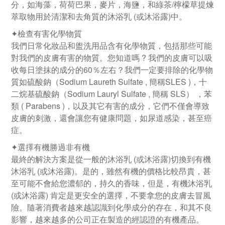
分，如海藻，荷荷巴果，麥片，海鹽，和綠茶/檸檬草提煉
萃取物用於清潔和去角質的沐浴乳 (或沐浴露)中。
✦檢查有害化學物質
我們日常化妝品和盥洗用品含有化學物質，包括那些可能
對我們的皮膚有害的物質。您知道嗎 ? 我們的皮膚可以吸
收每日塗抹的成分的60％左右？我們一定要排除的化學物
質如硫酸鈉（Sodium Laureth Sulfate , 簡稱SLES )，十
二烷基硫酸鈉（Sodium Lauryl Sulfate , 簡稱 SLS） ，苯
類 ( Parabens )，以及其它有害的成分，它們不僅會導致
皮膚的刺激，還會讓您有健康問題，如尿道感染，甚至癌
症。
✦選擇有機勝過非有機
最終的解決方案是從一般的沐浴乳 (或沐浴露)切換到有機
沐浴乳 (或沐浴露)。是的，雖然有機的價格比較昂貴，甚
至可能不會給您濃郁的，持久的香味，但是，有機沐浴乳
(或沐浴露) 肯定是更安全的選擇，不要拿您的皮膚去冒風
險。隨著消費者越來越認識到化學成分的存在，和其不良
影響，越來越多的公司正在製造的經認證的有機產品。