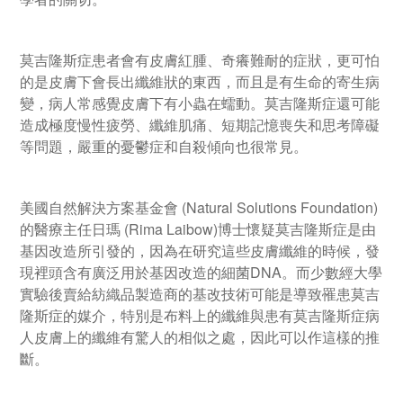
莫吉隆斯症患者會有皮膚紅腫、奇癢難耐的症狀，更可怕
的是皮膚下會長出纖維狀的東西，而且是有生命的寄生病
變，病人常感覺皮膚下有小蟲在蠕動。莫吉隆斯症還可能
造成極度慢性疲勞、纖維肌痛、短期記憶喪失和思考障礙
等問題，嚴重的憂鬱症和自殺傾向也很常見。
美國自然解決方案基金會 (Natural Solutions Foundation)
的醫療主任日瑪 (Rima Laibow)博士懷疑莫吉隆斯症是由
基因改造所引發的，因為在研究這些皮膚纖維的時候，發
現裡頭含有廣泛用於基因改造的細菌DNA。而少數經大學
實驗後賣給紡織品製造商的基改技術可能是導致罹患莫吉
隆斯症的媒介，特別是布料上的纖維與患有莫吉隆斯症病
人皮膚上的纖維有驚人的相似之處，因此可以作這樣的推
斷。