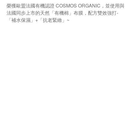
榮獲歐盟法國有機認證 COSMOS ORGANIC，並使用與
法國同步上市的天然「有機棉」布膜，配方雙效強打-
「補水保濕」+「抗老緊緻」~