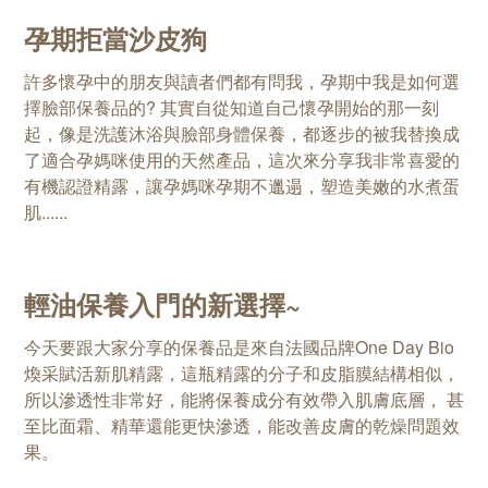
孕期拒當沙皮狗
許多懷孕中的朋友與讀者們都有問我，孕期中我是如何選
擇臉部保養品的? 其實自從知道自己懷孕開始的那一刻
起，像是洗護沐浴與臉部身體保養，都逐步的被我替換成
了適合孕媽咪使用的天然產品，這次來分享我非常喜愛的
有機認證精露，讓孕媽咪孕期不邋遢，塑造美嫩的水煮蛋
肌......
輕油保養入門的新選擇~
今天要跟大家分享的保養品是來自法國品牌One Day Bio
煥采賦活新肌精露，這瓶精露的分子和皮脂膜結構相似，
所以滲透性非常好，能將保養成分有效帶入肌膚底層， 甚
至比面霜、精華還能更快滲透，能改善皮膚的乾燥問題效
果。