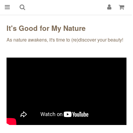
It's Good for My Nature
As nature awakens, it's time to (re)discover your beauty!