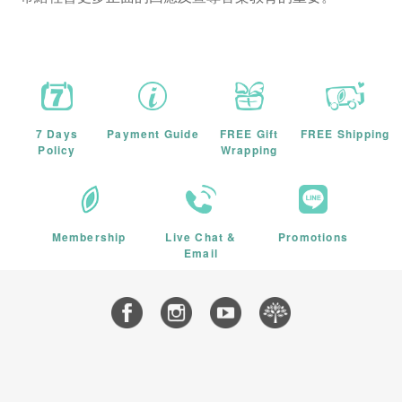
7 Days
Payment Guide
FREE Gift
FREE Shipping
Policy
Wrapping
Membership
Live Chat &
Promotions
Email