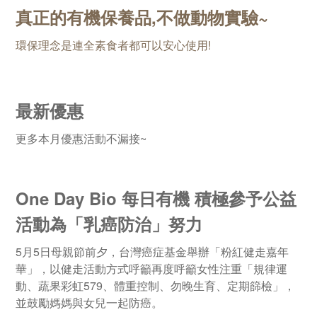
真正的有機保養品,不做動物實驗~
環保理念是連全素食者都可以安心使用!
最新優惠
更多本月優惠活動不漏接~
One Day Bio 每日有機 積極參予公益
活動
為
「
乳癌防治
」
努力
5月5日母親節前夕，台灣癌症基金舉辦「粉紅健走嘉年
華」，以健走活動方式呼籲再度呼籲女性注重「規律運
動、蔬果彩虹579、體重控制、勿晚生育、定期篩檢」，
並鼓勵媽媽與女兒一起防癌。