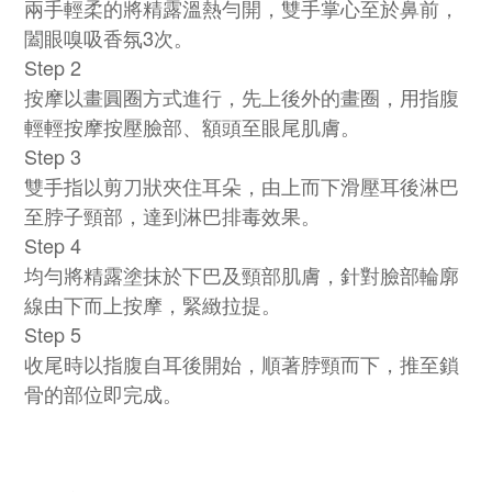
兩手輕柔的將精露溫熱勻開，雙手掌心至於鼻前，
闔眼嗅吸香氛3次。
Step 2
按摩以畫圓圈方式進行，先上後外的畫圈，用指腹
輕輕按摩按壓臉部、額頭至眼尾肌膚。
Step 3
雙手指以剪刀狀夾住耳朵，由上而下滑壓耳後淋巴
至脖子頸部，達到淋巴排毒效果。
Step 4
均勻將精露塗抹於下巴及頸部肌膚，針對臉部輪廓
線由下而上按摩，緊緻拉提。
Step 5
收尾時以指腹自耳後開始，順著脖頸而下，推至鎖
骨的部位即完成。