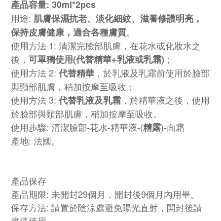
產品容量: 30ml*2pcs
用途:
肌膚保濕抗老、淡化細紋、滋養修護明亮，
。
保持皮膚健康，適合各種膚質
使用方法 1: 清潔完臉部肌膚，在花水或化妝水之
後，
；
可單獨使用(代替精華+乳液或乳霜)
使用方法 2:
，
於乳液及乳霜前使用於臉部
代替精華
與頸部肌膚，稍加按摩至吸收；
使用方法 3:
，於精華液之後，
使用
代替
乳液及乳霜
於臉部與頸部肌膚，稍加按摩至吸收。
使用步驟: 清潔臉部-花水-精華液-(
)-面霜
精露
產地: 法國。
產品保存
產品期限: 未開封29個月，開封後9個月內用畢。
保存方法: 請置於陰涼處避免陽光直射，開封後請
盡速使用。