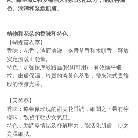
。
色、潤澤和緊緻肌膚
:
植物和花朵的香味和特色
【蝴蝶薰衣草】
香味：花香，淡而清澈，略帶草香和木頭香，釋放
安定溫暖正能量。
特色：加強按摩紋路區(眼周可用)，有效撫平細
紋、嫩膚保濕，珍貴的淡黃色萃取，帶來法式貴族
般的優雅光采。
【天竺葵】
香味：略帶像玫瑰的甜美花香調，細聞之下帶有檸
檬味，散發年輕少女氣息。
特色：助調整情緒及紓解壓力，能活化
肌膚
，使之
亮澤細膩。