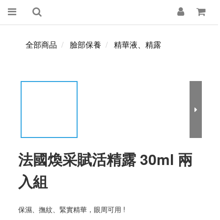
全部商品
臉部保養
精華液、精露
法國煥采賦活精露 30ml 兩
入組
保濕、撫紋、緊實精華，眼周可用 !