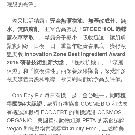
曦般的光澤。
「煥采賦活精露」
完全無礦物油、無基改成分、無
，並富含高濃度「
水、無防腐劑
STOECHIOL 蝴蝶
」
。
精露分子極小，吸收迅速，讓肌膚
薰衣草萃取
緊實細緻，日復一日，重塑年輕青春肌底！
獲得歐
盟美妝
Innovation Zone Best Ingredient Award
，
「
撫紋抗皺
」
、
「
深層
2015 研發技術創新大獎
保濕
」
和
「恢復彈性
」
的保養效果顯著，
深受許多
歐美媒體喜愛和報導，歐美網民們給予高度評價。
「One Day Bio 每日有機」是，
全台唯一，同時獲
: 歐盟有機協會 COSMEBIO 和法國
得國際4大認證
有機認證機構 ECOCERT 的有機認證 COSMOS
ORGANIC、美國善待動物組織 PETA 的素食認證
Vegan 和無動物實驗標章Cruelty-Free，上述歐美