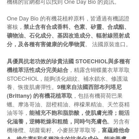
機構的官網都可以找到 One Day Bio 的資訊。
One Day Bio 的有機花植粹原料，皆通過有機認證
審核，
禁止含有合成香料、色素、矽靈、合成酯、
礦物油、石化成分、基因改造成分、輻射線照射成
。 法國原裝進口。
分，及各種有害健康的化學物質
具優異抗老功效的珍貴法國 STOECHIOL與多種有
，精露含蝴蝶薰衣草萃取
機植萃活性成分完美結合
STOECHIOL，能夠淡化細紋、補水鎖水、修護滋
養、恢復肌膚彈性。
9種來自法國西部布列塔尼
，包括有機荷荷巴果
(Brittany) 的有機花植萃取
蠟、摩洛哥油、甜橙精油、檸檬果
精油
、天竺葵精
油等等，
能補充不飽和脂肪酸，使肌膚光滑；能活
。另含有
化滋養，逆轉乾燥和粗糙
，同時勻亮膚色
機橄欖、胡蘿蔔籽、小麥胚芽萃取等，
富蘊維他命
A、維生素E和多種強大的抗老化成分，能改善膚