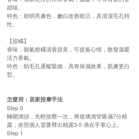
甜味。
特色：助明亮膚色，嫩白改善暗沉，具清潔毛孔特
性。
【甜橘】
香味：朝氣柑橘清香甜美，可提振心情，散發溫暖
活力香氣。
特色：助毛孔通暢緊緻，具有保濕效果，肌膚更白
皙。
怎麼用：居家按摩手法
Step 0
轉開滴頭，先輕按壓一次，將玻璃滴管吸滿7分精
露，依照個人需要釋出精露3-5 滴在手掌心上。
Step 1