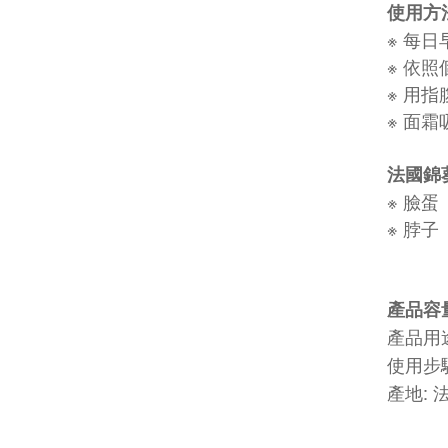
使用方法
※ 每
※ 依
※ 用
※ 面
法國錦
※ 臉蛋
※ 脖子
產品容量 
產品用
使用步驟
產地: 