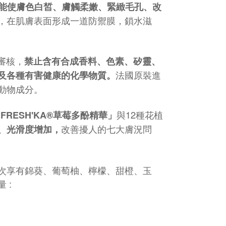
能使膚色白皙、膚觸柔嫩、緊緻毛孔、改
，在肌膚表面形成一道防禦膜，鎖水滋
審核，
禁止含有合成香料、色素、矽靈、
法國原裝進
及各種有害健康的化學物質。
動物成分。
與12種花植
「
FRESH'KA®草莓多酚精華
」
改善擾人的七大膚況問
、光滑度增加，
次享有錦葵、葡萄柚、檸檬、甜橙、玉
 :