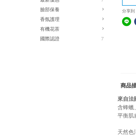
臉部保養
分享到
香氛護理
有機花茶
國際認證
7
商品
來自法
含蜂蠟
平衡肌
天然色