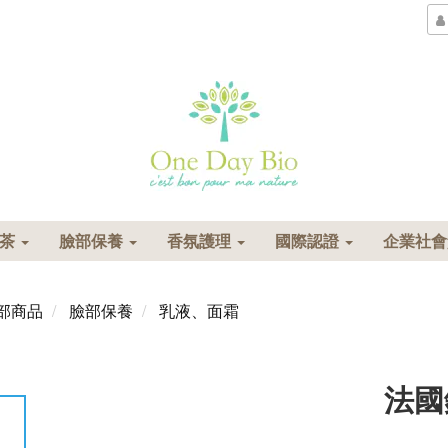
花茶
臉部保養
香氛護理
國際認證
企業社
部商品
臉部保養
乳液、面霜
法國