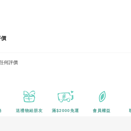
評價
任何評價
路
送禮物
給朋友
滿$2000
免運
會員權益