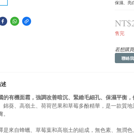
保濕、亮
NT$2
售完
若想購買
聯絡我
描述
國的有機面霜，強調改善暗沉、緊緻毛細孔、保濕平衡，
、錦葵、高嶺土、荷荷芭果和草莓多酚精華，是一款質地
膚。
澤是來自蜂蠟、草莓葉和高嶺土的組成，無色素、無潤色