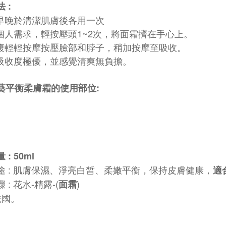
 :
日早晚於清潔肌膚後各用一次
照個人需求，輕按壓頭1~2次，將面霜擠在手心上。
指腹輕輕按摩按壓臉部和脖子，稍加按摩至吸收。
霜吸收度極優，並感覺清爽無負擔。
葵平衡柔膚霜的使用部位:
: 50ml
途 : 肌膚保濕、淨亮白皙、柔嫩平衡，保持皮膚健康，
適
 : 花水-
精露
-(
)
面霜
法國。