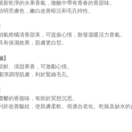
清新乾淨的水果香氣，微酸中帶有青春的香甜味。
助明亮膚色，嫩白改善暗沉和毛孔特性。
】
朝氣柑橘清香甜美，可提振心情，散發溫暖活力香氣。
具有保濕效果，肌膚更白皙。
柚】
新鮮、清甜果香，可激勵心情
。
潔淨調理肌膚，利於緊緻毛孔。
】
濃鬱的香脂味，有助於冥想沉思
。
利於改善皺紋，使肌膚柔軟。很適合老化、乾燥及缺水的