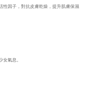
活性因子，對抗皮膚乾燥，提升
肌膚
保濕
少女氣息。