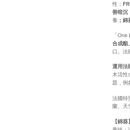
性；
FR
善暗沉
養
；錦
「
One
合成酯
口。法
運用法
木活性
題，例
法國特
蘭、天
【錦葵
香味：