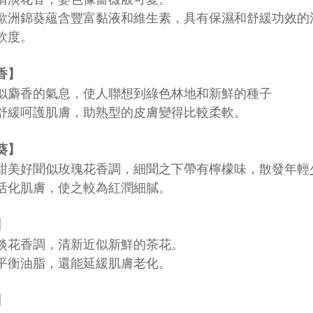
歐洲錦葵蘊含豐富黏液和維生素，具有保濕和舒緩功效的
軟度。
香】
似麝香的氣息，使人聯想到綠色林地和新鮮的種子
舒緩呵護肌膚，助熟型的皮膚變得比較柔軟。
葵】
甜美好聞似玫瑰花香調，細聞之下帶有檸檬味，散發年輕
活化肌膚，使之較為紅潤細膩。
】
淡花香調，清新近似新鮮的茶花。
平衡油脂，還能延緩肌膚老化。
】