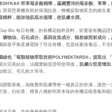
ESH'KA
® 即草莓多酚精華
，蘊藏豐沛
的莓多酚、單寧
，
荷荷芭果蠟有助於保濕抗老；蜂蠟提取物富
含的維生素
；
葵精粹，能加強肌底水循環，使肌膚水潤
。
 Day Bio 每日有機
」
的有機花植粹原料，皆通過有機認證
、礦物油、石化成分、基因改造成分、輻射線照射成分，
國錦葵平衡柔膚霜除了符合有機，也是純素保養品，不含
國綠色
「
莓
類植物萃取技術POLYNEKTARS®
」
提取出
成分完美結合
，法國實驗室證明使用後
，肌膚白皙度增加
如暗沉、毛孔粗大等等。
別調製香氣，為嗅覺和肌膚帶來一種真正的舒適，讓您一
竺葵、白松香、檀香八種鮮明草本味的有機花植香氣和能量
】
清淡花香，姿色像薔薇般可愛。