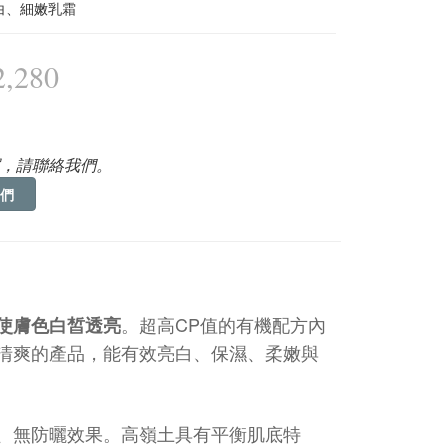
白、細嫩乳霜
,280
，請聯絡我們。
們
。超高CP值的有機配方內
使膚色白
皙透亮
清爽的產品，能有效亮白、保濕、柔嫩與
、無防曬效果
。高嶺土具有平衡肌底特