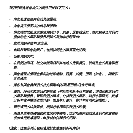
我們可能會將您提供的資訊用於以下目的：
向您發送促銷內容或其他通信;
向您提供所要求的信息和服務;
與您聯繫以跟進或確認您的訂單，約會，退貨或退款，並向您發送與我們
提供給您的產品和服務相關的其他非行銷通信;
處理您的付款和/或交易;
創建和管理您的帳戶，包括訪問您的購買歷史記錄;
回復您的詢問;
在我們的商店、社交媒體商店和其他地方定製廣告，以滿足您的興趣和歷
史;
與您溝通並管理您參與的特殊活動、競賽、抽獎、活動（如有）、調查和
其他優惠;
操作並與您就我們的社交網路或[移動應用程式]進行溝通;
運營、評估和改進我們的業務（包括開發新產品和服務，增強和改進我們
的產品和服務，管理我們的溝通，分析我們的產品，執行市場研究、數據
分析和客戶關係管理計劃，以及執行會計、審計和其他內部職能）;
遵守適用的法律要求、相關行業標準和我們的政策;
為避免重複並確保您的資訊的準確性，請定期在內部或通過我們的服務提
供者進行數據清理，鏈接或合併我們的記錄。
[注意：請務必列出包括適用於您業務的所有內容]