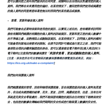
您可以撤回您之前向我們提供的任何同意，或隨時以合法理由反對處理您的個人
資料。我們將在未來應用您的偏好。在某些情況下，撤回您對我們使用或揭露您
的個人資料的同意將意味著您無法利用我們的某些產品或服務。
查看、更新和修改個人資料
我們可能會在必要時保留和使用您的資訊，以實現上述目的。您有權要求訪問和
接收有關我們維護的有關您的個人資料的詳細資訊，更新和更正您的個人數據中
的不準確之處，並酌情阻止或刪除該資訊。在某些情況下，訪問個人資料的權利
可能會受到當地法律要求的限制。在授予訪問許可權或進行更正之前，我們可能
會採取合理的步驟來驗證您的身份。您可以通過發送電子郵件至{插入商店的CS
來請求查看，更改或刪除您的個人資料
電子郵件][注意我們的數據保護官「
。
[注意：添加您所在司法管轄區的數據保護機構的聯繫資訊或商店。例如：
https://ico.org.uk/make-a-complaint/
]
我們如何保護個人資料
我們維護適當的管理，技術和物理保護措施，旨在保護您提供的個人資料免受意
外，非法或未經授權的破壞，丟失，更改，訪問，揭露或使用。但是，沒有任何
系統是完美安全零疑慮的，我們不能保證有關您的資訊在任何情況下都將保持安
全，包括您的數據在傳輸給我們期間的安全性或您行動裝置上數據的安全性。