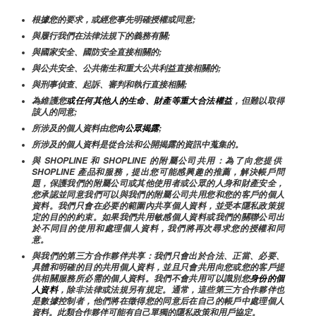
根據您的要求，或經您事先明確授權或同意;
與履行我們在法律法規下的義務有關;
與國家安全、國防安全直接相關的;
與公共安全、公共衛生和重大公共利益直接相關的;
與刑事偵查、起訴、審判和執行直接相關;
為維護您
或任何其他人的生命、財產等重大合法權益
，但難以取得
該人的同意;
所涉及的個人資料由您
向公眾揭露
;
所涉及的個人資料是從合法和公開揭露的資訊中蒐集的。
與 SHOPLINE 和 SHOPLINE 的附屬公司共用：為了向您提供 
SHOPLINE 產品和服務，提出您可能感興趣的推薦，解決帳戶問
題，保護我們的附屬公司或其他使用者或公眾的人身和財產安全，
您承認並同意我們可以與我們的附屬公司共用您和您的客戶的個人
資料。我們只會在必要的範圍內共享個人資料，並受本隱私政策規
定的目的的約束。如果我們共用敏感個人資料或我們的關聯公司出
於不同目的使用和處理個人資料，我們將再次尋求您的授權和同
意。
與我們的第三方合作夥伴共享：我們只會出於合法、正當、必要、
具體和明確的目的共用個人資料，並且只會共用向您或您的客戶提
供相關服務所必需的個人資料。我們不會共用可以識別您
身份的個
人資料
，除非法律或法規另有規定。通常，這些第三方合作夥伴也
是數據控制者，他們將在徵得您的同意后在自己的帳戶中處理個人
資料。此類合作夥伴可能有自己單獨的隱私政策和用戶協定。