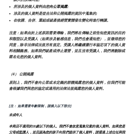
所涉及的個人資料由您
向公眾揭露
;
涉及的個人資料是從合法和公開揭露的資訊中蒐集的;
在收購、合併、重組或破產後經營實體發生變化時進行轉讓。
注意：如果由於上述原因需要傳輸，我們將在傳輸之前告知您資訊的目的
和類型以及受讓人（如果涉及敏感信息，我們也會通知您），並徵得您的
同意，除非法律或法規另有規定。受讓人將繼續履行本協定項下的個人資
料相關義務。如果我們破產或停止運營，並且沒有受讓人，我們將刪除或
匿名化您的個人資料。
（4） 公開揭露
原則上，我們不會向公眾或未定義的群體揭露您的個人資料，但我們可能
會根據我們與您的協定或適用的法律法規揭露您的個人資料。
[注： 如果需要年齡限制，請插入以下部分]
未成年人
本商店不適用於18歲以下的個人。我們不會故意蒐集兒童的個人資料。如果您是
父母或監護人，並且認為您的孩子向我們提供了個人資料，請通過上述位址與我