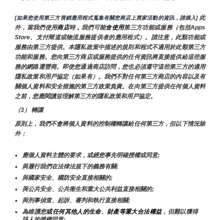
 此
[如果您使用第三方营銷應用程式蒐集有關您商店上買家活動的資訊，請插入]
外，當我們使用
商店
時
，
我們可能會
使用
第三方功能或服務（包括Apps 
Store、支付閘道或物流服務提供者的應用程式）。請注意，此類功能或
服務由第三方提供。本隱私政策中描述的規則和程式不適用於此類第三方
功能和服務。您向第三方商店或服務提供的任何資訊將直接提供給這些服
務的網路運營商。即使您通過商店訪問，您也必須遵守這些第三方的適用
隱私政策和用戶協定（如果有）。我們不對任何第三方商店的內容以及有
關個人資料和安全措施的第三方政策負責。在向第三方提供任何個人資料
之前，您應閱讀並理解第三方的隱私政策和用戶協定。
（3） 轉讓
原則上，我們不會將個人資料的控制權轉讓給任何第三方，但以下情況除
外：
應個人資料主體的要求，或經您事先明確授權或同意;
與履行我們在法律法規下的義務有關;
與國家安全、國防安全直接相關的;
與公共安全、公共衛生和重大公共利益直接相關的;
與刑事偵查、起訴、審判和執行直接相關;
為維護您
或任何其他人的生命、財產等重大合法權益
，但難以獲得
該人的授權同意;