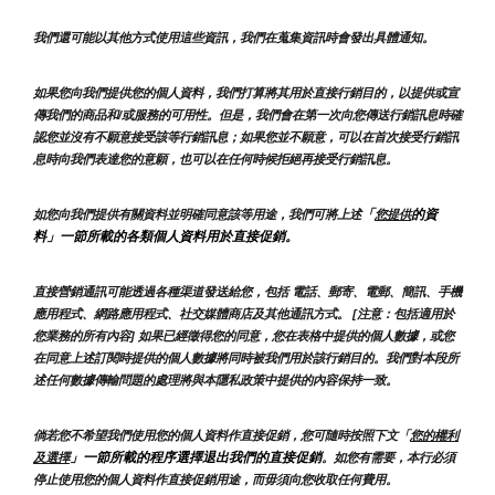
我們還可能以其他方式使用這些資訊，我們在蒐集資訊時會發出具體通知。
如果您向我們提供您的個人資料，我們打算將其用於直接行銷目的，以提供或宣
傳我們的商品和/或服務的可用性。但是，我們會在第一次向您傳送行銷訊息時確
認您並沒有不願意接受該等行銷訊息；如果您並不願意，可以在首次接受行銷訊
息時向我們表達您的意願，也可以在任何時候拒絕再接受行銷訊息。
「
的資
如您向我們提供有關資料並明確同意該等用途，我們可將上述
您提供
料」一節所載的各類個人資料用於直接促銷。
直接營銷通訊可能透過各種渠道發送給您，包括 電話、郵寄、電郵、簡訊、手機
應用程式、網路應用程式、社交媒體商店及其他通訊方式。 [注意：包括適用於
您業務的所有內容] 如果已經徵得您的同意，您在表格中提供的個人數據，或您
在同意上述訂閱時提供的個人數據將同時被我們用於該行銷目的。我們對本段所
述任何數據傳輸問題的處理將與本隱私政策中提供的內容保持一致。
倘若您不希望我們使用您的個人資料作直接促銷，您可隨時按照下文「
您的權利
」一節所載的程序選擇退出我們的直接促銷
及選擇
。如您有需要，本行必須
停止使用您的個人資料作直接促銷用途，而毋須向您收取任何費用。