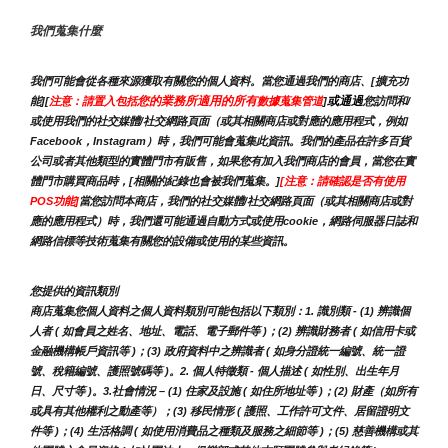
我們蒐集什麼
我們可能會從各種來源獲取有關您的個人資料。當您通過我們的商店、[擴充功
您的業務所適用的所有
或通過
能][
注意：請置入包括
數據蒐集管道
]
您訪問和/
或使用我們的社交媒體/社交網路頁面（或其相關商店或對應的應用程式，例如
Facebook，Instagram）時，我們可能會蒐集此資訊。我們的產品在許多百貨
公司或者其他類型的實體門市有販售，如果您有加入我們商店的會員，當您在實
體門市購買商品時，[相關的紀錄也會被我們蒐集。]
[注意：請確認是否有使用
POS功能]
當您訪問本商店，我們的社交媒體/社交網路頁面（或其相關商店或對
應的應用程式）時，我們還可能通過自動方式或使用cookie，網路伺服器日誌和
網路信標等技術蒐集有關您的設備或使用的某些資訊。
您提供的資訊類別
商店蒐集您個人資料之個人資料類別可能包括以下類別：1. 識別類 - (1) 辨識個
人者 ( 如會員之姓名、地址、電話、電子郵件等 )；(2) 辨識財務者 ( 如信用卡或
金融機構帳戶資訊等 )；(3) 政府資料中之辨識者 ( 如身分證統一編號、統一證
號、稅籍編號、護照號碼等 )。2. 個人特徵類 - 個人描述 ( 如性別、出生年月
日、尺寸等 )。3.社會情況 – (1) 住家及設施 ( 如住所地址等 )；(2) 財產（如所有
或具有其他權利之動產等）；(3) 移民情形 ( 護照、工作許可文件、居留證明文
件等 )；(4) 生活格調 ( 如使用消費品之種類及服務之細節等 )；(5) 慈善機構或其