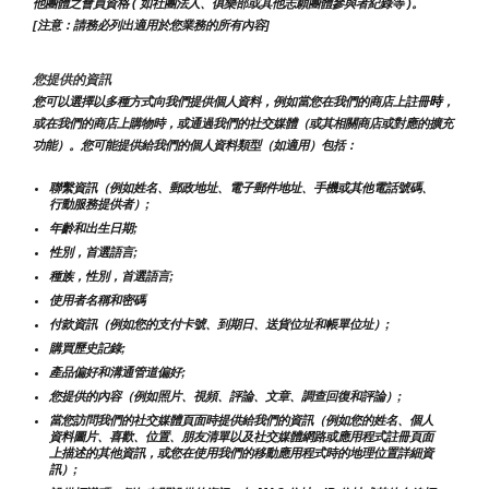
他團體之會員資格 ( 如社團法人、俱樂部或其他志願團體參與者紀錄等 )。
[注意：請務必列出適用於您業務的所有內容]
您提供的資訊
時
您可以選擇以多種方式向我們提供個人資料，例如當您在我們的商店上註冊
，
或在我們的商店上購物時，或通過我們的社交媒體（或其相關商店或對應的擴充
功能）。您可能提供給我們的個人資料類型（如適用）包括：
聯繫資訊（例如姓名、郵政地址、電子郵件地址、手機或其他電話號碼、
行動服務提供者）;
年齡和出生日期;
性別，首選語言;
種族，性別，首選語言;
使用者名稱和密碼
付款資訊（例如您的支付卡號、到期日、送貨位址和帳單位址）;
購買歷史記錄;
產品偏好和溝通管道偏好;
您提供的內容（例如照片、視頻、評論、文章、調查回復和評論）;
當您訪問我們的社交媒體頁面時提供給我們的資訊（例如您的姓名、個人
資料圖片、喜歡、位置、朋友清單以及社交媒體網路或應用程式註冊頁面
上描述的其他資訊，或您在使用我們的移動應用程式時的地理位置詳細資
訊）;