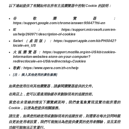
以下連結提供了有關如何在所有主流瀏覽器中控制 Cookie 的說明：
谷歌瀏覽器：
https://support.google.com/chrome/answer/95647?hl=en
IE：https://support.microsoft.com/en-
us/help/260971/description-of-cookies
Safari（桌面版）：https://support.apple.com/kb/PH5042?
locale=en_US
火狐瀏覽器：https://support.mozilla.org/en-US/kb/cookies-
information-websites-store-on-your-computer?
redirectlocale=en-US&redirectslug=Cookies
歌劇：https://www.opera.com/zh-cn/help
[注： 插入其他使用的廣告服務]
如果您使用任何其他瀏覽器，請參閱瀏覽器提供的文件。
在商店上，您可以通過清除緩存來刪除現有的追蹤技術。
當您在未登錄的情況下瀏覽網頁時，我們會蒐集實現流覽功能所需的
Cookie，以便為您提供相關服務。
請注意，如果您拒絕使用或刪除現有的追蹤技術，則需要在每次訪問時親
自更改使用者設置，我們可能無法為您提供優質的使用者體驗，並且某些
功能可能無法正常運行。