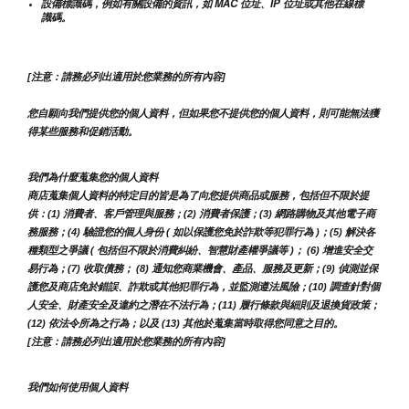
設備標識碼，例如有關設備的資訊，如 MAC 位址、IP 位址或其他在線標
識碼。
[注意：請務必列出適用於您業務的所有內容]
您自願向我們提供您的個人資料，但如果您不提供您的個人資料，則可能無法獲
得某些服務和促銷活動。
我們為什麼蒐集您的個人資料
商店蒐集個人資料的特定目的皆是為了向您提供商品或服務，包括但不限於提
供：(1) 消費者、客戶管理與服務；(2) 消費者保護；(3) 網路購物及其他電子商
務服務；(4) 驗證您的個人身份 ( 如以保護您免於詐欺等犯罪行為 )；(5) 解決各
種類型之爭議 ( 包括但不限於消費糾紛、智慧財產權爭議等 )； (6) 增進安全交
易行為；(7) 收取債務； (8) 通知您商業機會、產品、服務及更新；(9) 偵測並保
護您及商店免於錯誤、詐欺或其他犯罪行為，並監測遵法風險；(10) 調查針對個
人安全、財產安全及違約之潛在不法行為；(11) 履行條款與細則及退換貨政策；
(12) 依法令所為之行為；以及 (13) 其他於蒐集當時取得您同意之目的。
[注意：請務必列出適用於您業務的所有內容]
我們如何使用個人資料