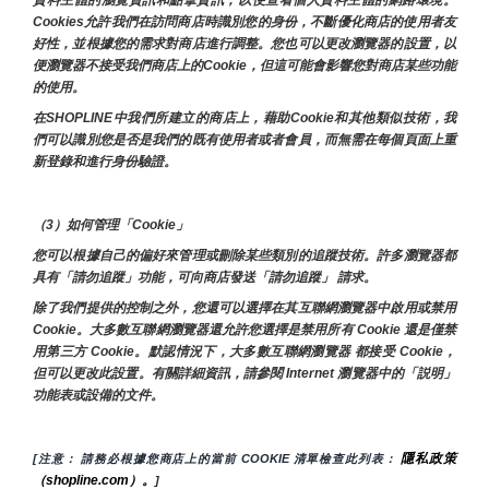
Cookies允許我們在訪問商店時識別您的身份，不斷優化商店的使用者友
好性，並根據您的需求對商店進行調整。您也可以更改瀏覽器的設置，以
便瀏覽器不接受我們商店上的Cookie，但這可能會影響您對商店某些功能
的使用。
在SHOPLINE中我們所建立的商店上，藉助Cookie和其他類似技術，我
們可以識別您是否是我們的既有使用者或者會員，而無需在每個頁面上重
新登錄和進行身份驗證。
（3）如何管理「Cookie」
您可以根據自己的偏好來管理或刪除某些類別的追蹤技術。許多瀏覽器都
具有「請勿追蹤」功能，可向商店發送「請勿追蹤」 請求。
除了我們提供的控制之外，您還可以選擇在其互聯網瀏覽器中啟用或禁用
Cookie。大多數互聯網瀏覽器還允許您選擇是禁用所有 Cookie 還是僅禁
用第三方 Cookie。默認情況下，大多數互聯網瀏覽器 都接受 Cookie，
但可以更改此設置。有關詳細資訊，請參閱 Internet 瀏覽器中的「説明」
功能表或設備的文件。
隱私政策
[注意： 請務必根據您商店上的當前 COOKIE 清單檢查此列表： 
（shopline.com）。
]