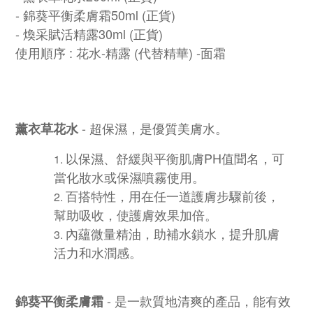
- 錦葵平衡柔膚霜50ml (正貨)
- 煥采賦活精露30ml
(正貨)
使用順序 : 花水-精露 (代替精華) -面霜
- 超保濕，
是優質美膚水。
薰衣草
花水
以保濕、舒緩與平衡肌膚PH值聞名，可
當化妝水或保濕噴霧使用。
百搭特性，用在任一道護膚步驟前後，
幫助吸收，使護膚效果加倍。
內蘊微量精油，助補水鎖水，提升肌膚
活力和水潤感。
- 是一款質地清爽的產品，能有效
錦葵平衡柔膚霜