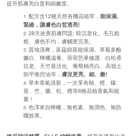
提升肌膚亮白度和細嫩度。
配方含12種天然有機花植萃，
能保濕、
緊緻，讓膚色白皙透亮!
28天改善肌膚問題: 暗沉老化、毛孔粗
糙、膚色不均，膚觸更完美。
質地清爽，富藴錦葵能保濕、草莓多酚
嫩白、蜂蠟滋養、荷荷芭果修護、白松香
抗老、天竺葵活化、葡萄柚亮白、高嶺土
助平衡控油等，
膚況更亮、細、嫩!
草本香氣清新，一次享有柚、橙、檬、
葵、竺、蘭、松、檀等8種花植香氣和能
量！
色澤來自蜂蠟，無色素、無潤色、無防
曬效果。