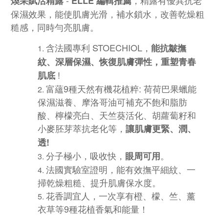
-
，
精露有
優異抗老
煥采賦活精露
ELLE 編輯推薦
保濕效果，能使
肌膚光滑，補水鎖水，改善乾燥粗
糙感，同時勻亮肌膚。
含法國專利 STOECHIOL，
能抗皺撫
紋、深層保濕、恢復肌膚彈性，重塑青春
!
肌底
富蘊9種天然有機花植粹: 荷荷巴果蠟能
保濕滋養、摩洛哥油可補充不飽和脂肪
酸、檸檬亮白、天竺葵活化、胡蘿蔔籽和
小麥胚芽萃抗老化等，
讓肌膚更緊、潤、
透!
分子極小，吸收快，
。
眼周可用
法國實驗室證明，能有效撫平細紋、一
掃乾燥粗糙、提升肌膚保水度。
花香調宜人，一次享有橙、檬、竺、薰
衣草等9種花植香氣和能量！