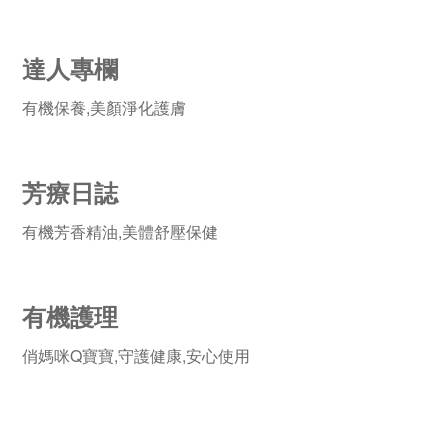
達人專欄
有機保養,美顏淨化護膚
芳療日誌
有機芳香精油,美體舒壓保健
有機護理
俏媽咪Q寶寶,守護健康,安心使用