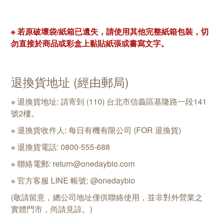
※ 若原破壞袋/紙箱已遺失，請使用其他完整紙箱包裝，切
勿直接於商品或彩盒上黏貼紙張或書寫文字。
退換貨地址
(經由郵局)
※
退換貨地址: 請寄到 (110) 台北市信義區基隆路一段141
號2樓。
※
退
換
貨收件人: 每日有機有限公司 (FOR 退
換
貨)
※
退
換
貨電話: 0800-555-688
※
聯絡電郵: return@onedaybio.com
※
官方客服 LINE 帳號: @onedaybio
(敬請留意，總公司地址僅供聯絡使用，並非對外營業之
實體門市，尚請見諒。)