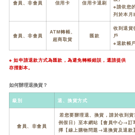
會員、非會員
信用卡
信用卡退刷
※請依您
列於本月
收到退貨
ATM轉帳、
會員、非會員
匯款
戶
超商取貨
※退款帳
※ 如申請退款方式為匯款，為避免轉帳錯誤，還請提供
存摺影本。
如何辦理退換貨？
級別
退、換貨方式
若您要辦理退、換貨，請於收到貨
例假日）至本網站【會員中心→訂
會員、非會員
擇【線上購物問題→退換貨及退款