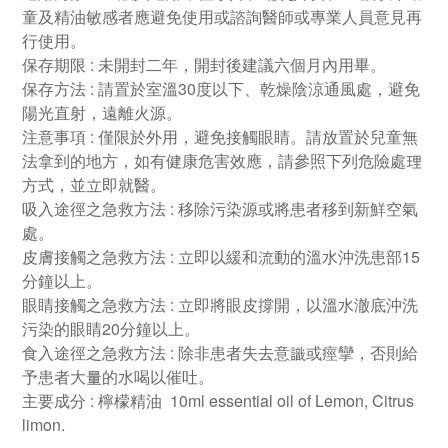
童及精油敏感者應避免使用或諮詢醫師或專業人員意見再
行使用。
保存期限 : 未開封二年，開封後建議六個月內用畢。
保存方法 : 請置於室溫30度以下、乾燥陰涼通風處，避免
陽光直射，遠離火源。
注意事項 : 僅限於外用，避免接觸眼睛。請放置於兒童無
法拿到的地方，如有健康危害效應，請參照下列危險處理
方式，並立即就醫。
吸入途徑之急救方法 : 移除污染源或將患者移到新鮮空氣
處。
皮膚接觸之急救方法 : 立即以緩和流動的溫水沖洗患部15
分鐘以上。
眼睛接觸之急救方法 : 立即將眼皮撐開，以溫水澈底沖洗
污染的眼睛20分鐘以上。
食入途徑之急救方法 : 除非患者失去意識或痙攣，否則給
予患者大量的水喝以催吐。
主要成分 : 檸檬精油 10ml essential oil of Lemon, Citrus
limon.