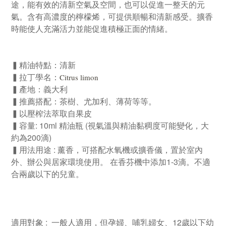
途，能有效的清新空氣及空間，也可以促進一整天的元
氣。含有高濃度的檸檬烯，可提供順暢和清新感受。擴香
時能使人充滿活力並能促進積極正面的情緒。
▍精油特點：清新
▍拉丁學名：
Citrus limon
▍產地：義大利
▍推薦搭配：茶樹、尤加利、薄荷等等。
▍以壓榨法萃取自果皮
▍容量: 10ml 精油瓶 (視氣溫與精油黏稠度可能變化，大
約為200滴)
▍用法用途 : 薰香，可搭配水氧機或擴香儀，置於室內
外、辦公與居家環境使用。 在香芬機中添加1-3滴。不適
合兩歲以下的兒童。
適用對象 : 一般人適用，但孕婦、哺乳婦女、12歲以下幼