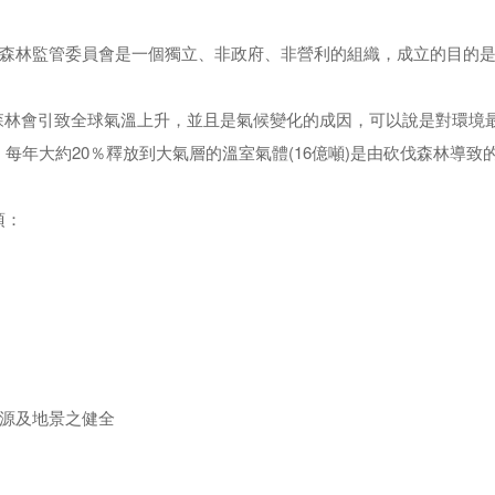
ship Council 森林監管委員會是一個獨立、非政府、非營利的組織，成立
伐森林會引致全球氣溫上升，並且是氣候變化的成因，可以說是對環境
每年大約20％釋放到大氣層的溫室氣體(16億噸)是由砍伐森林導致
項：
源及地景之健全