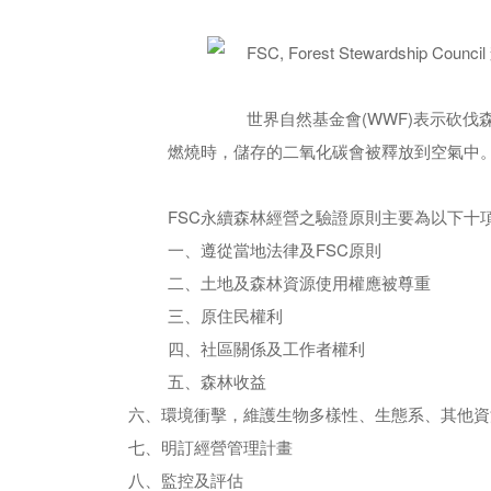
FSC, Forest Steward
世界自然基金會(WWF)表示砍
燃燒時，儲存的二氧化碳會被釋放到空氣中。
FSC永續森林經營之驗證原則主要為以下十
一、遵從當地法律及FSC原則
二、土地及森林資源使用權應被尊重
三、原住民權利
四、社區關係及工作者權利
五、森林收益
六、環境衝擊，維護生物多樣性、生態系、其他資
七、明訂經營管理計畫
八、監控及評估