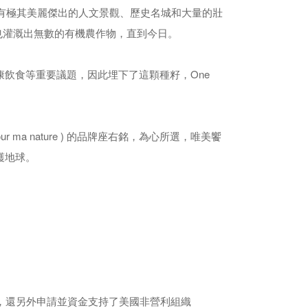
河流域擁有極其美麗傑出的人文景觀、歷史名城和大量的壯
也灌溉出無數的有機農作物，直到今日。
飲食等重要議題，因此埋下了這顆種籽，One
pour ma nature ) 的品牌座右銘，為心所選，唯美饗
護地球。
，還另外申請並資金支持了美國非營利組織