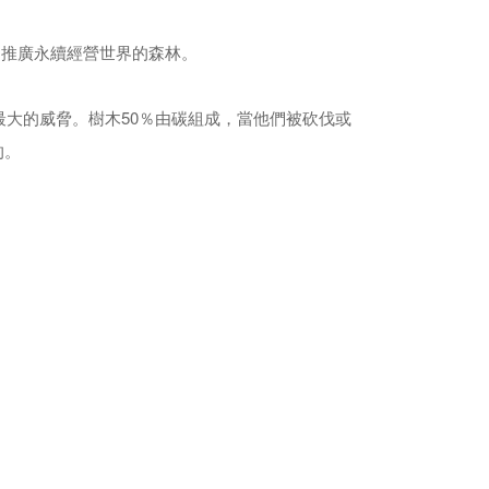
的目的是推廣永續經營世界的森林。
最大的威脅。樹木50％由碳組成，當他們被砍伐或
的。