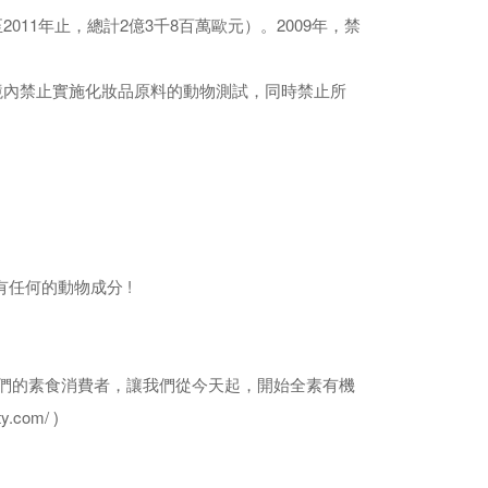
11年止，總計2億3千8百萬歐元）。2009年，禁
境內禁止實施化妝品原料的動物測試，同時禁止所
任何的動物成分 !
障了我們的素食消費者，讓我們從今天起，開始全素有機
.com/ )