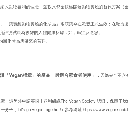
納入動物福利的理念，並投入資金積極開發動物實驗的替代方案（至20
驗」、「禁賣經動物實驗的化妝品」兩項禁令在歐盟正式生效；在歐盟
允許測試最為複雜的人體健康反應，如，癌症及過敏。
動物因化妝品所帶來的苦難。
國認證「Vegan標章」的產品「最適合素食者使用」
，
因為完全不含有
，還另外申請英國非營利組織The Vegan Society 認證，保
go vegan together! ( 參考網址 https://www.vegansociety