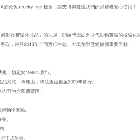
兔兔 cruelry free 標章，讓支持與愛護我們的消費者安心使用 !
售「經動物實驗化妝品」的法規，開始時因缺乏取代動物實驗的檢驗化妝
爭取，終於2013年全面實行生效。本項創舉歷經幾個重要里程：
規，預定於1998年實行。
妝品方式」為理由，將法規延後至2000年實行。
禁令內容包含四個階段：
。
實施動物實驗。
妝品。
料。
歐盟正式生效。