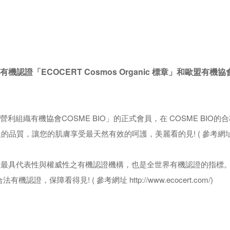
有機認證「ECOCERT Cosmos Organic 標章」和歐盟有機協會的
「歐盟非營利組織有機協會COSME BIO」的正式會員，在 COSME 
讓您的肌膚享受最天然有效的呵護，美麗看的見! ( 參考網址 http://ww
是歐盟最具代表性與權威性之有機認證機構，也是全世界有機認證的指標。On
認證，保障看得見! ( 參考網址 http://www.ecocert.com/)