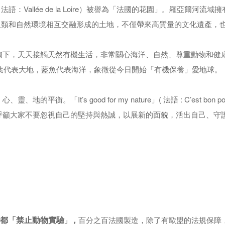
：Vallée de la Loire）被譽為「法國的花園」。羅亞爾
人類和自然環境相互交融形成的土地，不僅帶來高質量的文化遺產，
陶下，天天接觸天然有機生活，非常關心海洋、自然、尊重動物和健康
設計，綠葉代表大地，藍魚代表海洋，象徵從今日開始「有機保養」愛地球。
。「It’s good for my nature」( 法語 : C’est bon 
呼籲大家不要忽視自己的堅持與熱誠，以展新的面貌，活出自己、守
產品都「禁止動物實驗
，
百分之百法國製造，除了有歐盟的法規保障
」