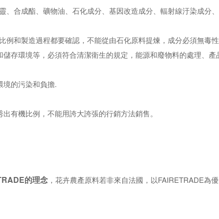
矽靈、合成酯、礦物油、石化成分、基因改造成分、輻射線汙染成分
效比例和製造過程都要確認，不能從由石化原料提煉，成分必須無毒
和儲存環境等，必須符合清潔衛生的規定，能源和廢物料的處理、產品
環境的污染和負擔.
秀出有機比例，不能用誇大誇張的行銷方法銷售。
RTRADE的理念
，花卉農產原料若非來自法國，以FAIRETRADE為優